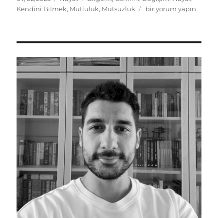
tarihi
Kendini
Kendini Bilmek
,
Mutluluk
,
Mutsuzluk
bir yorum yapın
Bilme
Bilgeliği
için