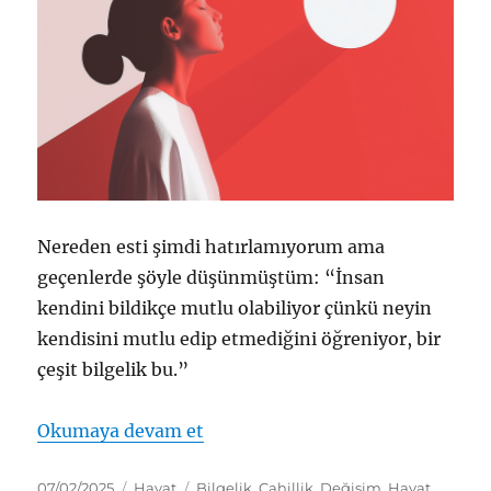
Nereden esti şimdi hatırlamıyorum ama
geçenlerde şöyle düşünmüştüm: “İnsan
kendini bildikçe mutlu olabiliyor çünkü neyin
kendisini mutlu edip etmediğini öğreniyor, bir
çeşit bilgelik bu.”
“Kendini Bilme Bilgeliği”
Okumaya devam et
Yayın
Kategoriler
Etiketler
07/02/2025
Hayat
Bilgelik
,
Cahillik
,
Değişim
,
Hayat
,