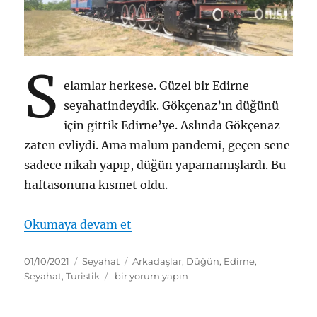
S
elamlar herkese. Güzel bir Edirne
seyahatindeydik. Gökçenaz’ın düğünü
için gittik Edirne’ye. Aslında Gökçenaz
zaten evliydi. Ama malum pandemi, geçen sene
sadece nikah yapıp, düğün yapamamışlardı. Bu
haftasonuna kısmet oldu.
“Edirne Seyahati – 17-19 Eylül 2
Okumaya devam et
Yayın
Kategoriler
Etiketler
01/10/2021
Seyahat
Arkadaşlar
,
Düğün
,
Edirne
,
tarihi
Edirne
Seyahat
,
Turistik
bir yorum yapın
Seyahati
–