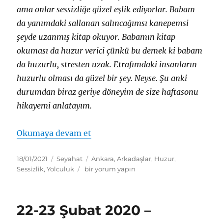
ama onlar sessizliğe güzel eşlik ediyorlar. Babam
da yanımdaki sallanan salıncağımsı kanepemsi
şeyde uzanmış kitap okuyor. Babamın kitap
okuması da huzur verici çünkü bu demek ki babam
da huzurlu, stresten uzak. Etrafımdaki insanların
huzurlu olması da güzel bir şey. Neyse. Şu anki
durumdan biraz geriye döneyim de size haftasonu
hikayemi anlatayım.
“Geçmiş Bir Haftasonu Hikayesi
Okumaya devam et
Yayın
Kategoriler
Etiketler
18/01/2021
Seyahat
Ankara
,
Arkadaşlar
,
Huzur
,
tarihi
Geçmiş
Sessizlik
,
Yolculuk
bir yorum yapın
Bir
Haftasonu
Hikayesi
22-23 Şubat 2020 –
için