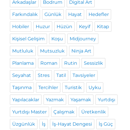
Arkadaşlar
Bodrum
Digital Art
Farkındalık
Günlük
Hayat
Hedefler
Hobiler
Huzur
Hüzün
Keyif
Kitap
Kişisel Gelişim
Koşu
Midjourney
Mutluluk
Mutsuzluk
Ninja Art
Planlama
Roman
Rutin
Sessizlik
Seyahat
Stres
Tatil
Tavsiyeler
Taşınma
Tercihler
Turistik
Uyku
Yapılacaklar
Yazmak
Yaşamak
Yurtdışı
Yurtdışı Master
Çalışmak
Üretkenlik
Üzgünlük
İş
İş-Hayat Dengesi
İş Güç