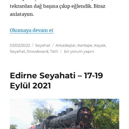
tekrardan dağ başına çıkıp eğlendik. Biraz
anlatayım.
“Kartepe Seyahati – 27-30 Ocak
Okumaya devam et
Yayın
Kategoriler
Etiketler
03/02/2022
Seyahat
Arkadaşlar
,
Kartepe
,
Kayak
,
tarihi
Kartepe
Seyahat
,
Snowboard
,
Tatil
bir yorum yapın
Seyahati
–
27-
Edirne Seyahati – 17-19
30
Ocak
Eylül 2021
2022
için