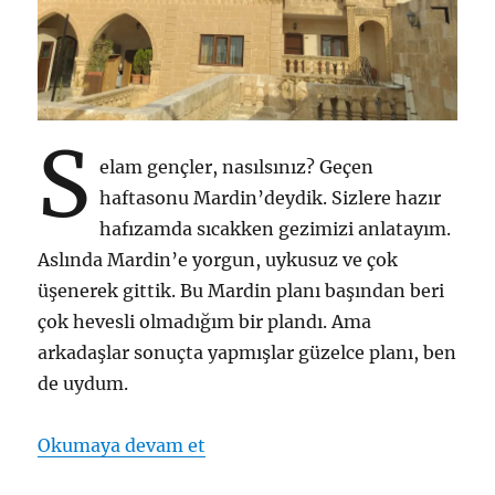
S
elam gençler, nasılsınız? Geçen
haftasonu Mardin’deydik. Sizlere hazır
hafızamda sıcakken gezimizi anlatayım.
Aslında Mardin’e yorgun, uykusuz ve çok
üşenerek gittik. Bu Mardin planı başından beri
çok hevesli olmadığım bir plandı. Ama
arkadaşlar sonuçta yapmışlar güzelce planı, ben
de uydum.
“26-28 Ekim 2019 – Mardin Sey
Okumaya devam et