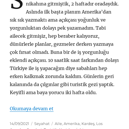
S
nikahına gitmiştik, 2 haftadır oradaydık.
Aslında ilk başta planım Amerika’dan
sık sık yazmaktı ama açıkçası yoğunluk ve
yorgunluktan dolayı pek yazamadım. Tabi
ailecek gitmişiz, hep beraber kalıyoruz,
dünürlerle planlar, gezmeler derken yazmaya
çok fırsat olmadı. Buna bir de iş yorgunluğu
eklendi açıkçası. 10 saatlik saat farkından dolayı
Türkiye ile iş yapacağım diye sabahları hep
erken kalkmak zorunda kaldım. Günlerin geri
kalanında da çılgınlar gibi turistik gezi yaptık.
Keyifli ama baya yorucu iki hafta oldu.
“21 Ağustos – 5 Eylül 2021 – Los
Okumaya devam et
Yayın
Kategoriler
Etiketler
14/09/2021
Seyahat
Aile
,
Amerika
,
Kardeş
,
Los