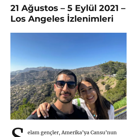
17-
21 Ağustos – 5 Eylül 2021 –
19
Eylül
Los Angeles İzlenimleri
2021
için
elam gençler, Amerika’ya Cansu’nun