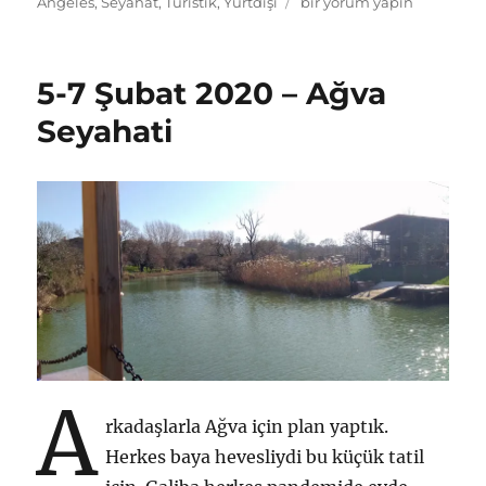
tarihi
21
Angeles
,
Seyahat
,
Turistik
,
Yurtdışı
bir yorum yapın
Ağustos
–
5
5-7 Şubat 2020 – Ağva
Eylül
2021
Seyahati
–
Los
Angeles
İzlenimleri
için
A
rkadaşlarla Ağva için plan yaptık.
Herkes baya hevesliydi bu küçük tatil