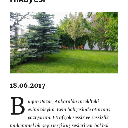
Seyahati
için
18.06.2017
B
ugün Pazar, Ankara’da İncek’teki
evimizdeyim. Evin bahçesinde oturmuş
yazıyorum. Etraf çok sessiz ve sessizlik
mükemmel bir şey. Gerçi kuş sesleri var bol bol