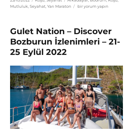
tarihi
2
Mutluluk
,
Seyahat
,
Yarı Maraton
bir yorum yapın
Ekim
2022
–
Gulet Nation – Discover
Bodrum
Yarı
Bozburun İzlenimleri – 21-
Maratonu
25 Eylül 2022
için