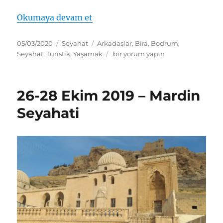
“22-23 Şubat 2020 – Bodrum Se
Okumaya devam et
Yayın
Kategoriler
Etiketler
05/03/2020
Seyahat
Arkadaşlar
,
Bira
,
Bodrum
,
tarihi
22-
Seyahat
,
Turistik
,
Yaşamak
bir yorum yapın
23
Şubat
2020
26-28 Ekim 2019 – Mardin
–
Bodrum
Seyahati
Seyahati
için