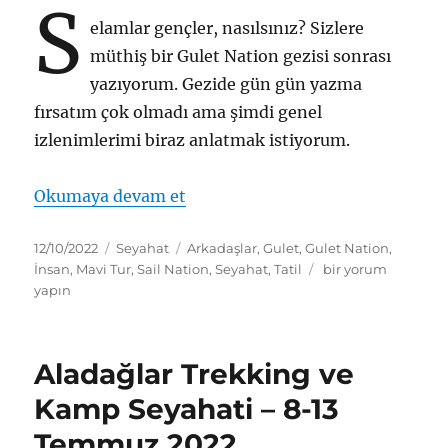
S
elamlar gençler, nasılsınız? Sizlere
müthiş bir Gulet Nation gezisi sonrası
yazıyorum. Gezide gün gün yazma
fırsatım çok olmadı ama şimdi genel
izlenimlerimi biraz anlatmak istiyorum.
“Gulet Nation – Discover Bozbur
Okumaya devam et
Yayın
Kategoriler
Etiketler
12/10/2022
Seyahat
Arkadaşlar
,
Gulet
,
Gulet Nation
,
tarihi
Gulet
İnsan
,
Mavi Tur
,
Sail Nation
,
Seyahat
,
Tatil
bir yorum
Nation
yapın
–
Discover
Bozburun
Aladağlar Trekking ve
İzlenimleri
–
Kamp Seyahati – 8-13
21-
Temmuz 2022
25