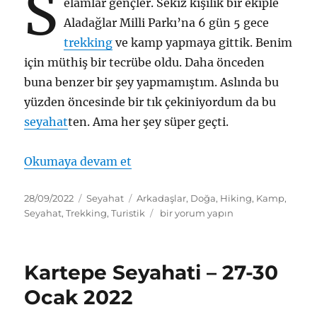
S
elamlar gençler. Sekiz kişilik bir ekiple
Aladağlar Milli Parkı’na 6 gün 5 gece
trekking
ve kamp yapmaya gittik. Benim
için müthiş bir tecrübe oldu. Daha önceden
buna benzer bir şey yapmamıştım. Aslında bu
yüzden öncesinde bir tık çekiniyordum da bu
seyahat
ten. Ama her şey süper geçti.
“Aladağlar Trekking ve Kamp S
Okumaya devam et
Yayın
Kategoriler
Etiketler
28/09/2022
Seyahat
Arkadaşlar
,
Doğa
,
Hiking
,
Kamp
,
tarihi
Aladağlar
Seyahat
,
Trekking
,
Turistik
bir yorum yapın
Trekking
ve
Kamp
Kartepe Seyahati – 27-30
Seyahati
–
Ocak 2022
8-
13