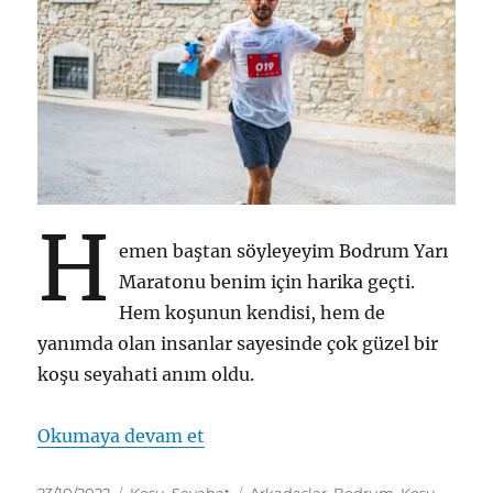
H
emen baştan söyleyeyim Bodrum Yarı
Maratonu benim için harika geçti.
Hem koşunun kendisi, hem de
yanımda olan insanlar sayesinde çok güzel bir
koşu seyahati anım oldu.
“2 Ekim 2022 – Bodrum Yarı Ma
Okumaya devam et
Yayın
Kategoriler
Etiketler
23/10/2022
Koşu
,
Seyahat
Arkadaşlar
,
Bodrum
,
Koşu
,