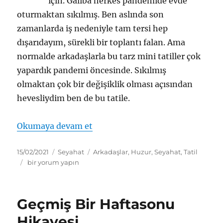
için. Galiba herkes pandemide evde
oturmaktan sıkılmış. Ben aslında son
zamanlarda iş nedeniyle tam tersi hep
dışarıdayım, sürekli bir toplantı falan. Ama
normalde arkadaşlarla bu tarz mini tatiller çok
yapardık pandemi öncesinde. Sıkılmış
olmaktan çok bir değişiklik olması açısından
hevesliydim ben de bu tatile.
“5-7 Şubat 2020 – Ağva Seyahat
Okumaya devam et
Yayın
Kategoriler
Etiketler
15/02/2021
Seyahat
Arkadaşlar
,
Huzur
,
Seyahat
,
Tatil
tarihi
5-
bir yorum yapın
7
Şubat
2020
Geçmiş Bir Haftasonu
–
Ağva
Hikayesi