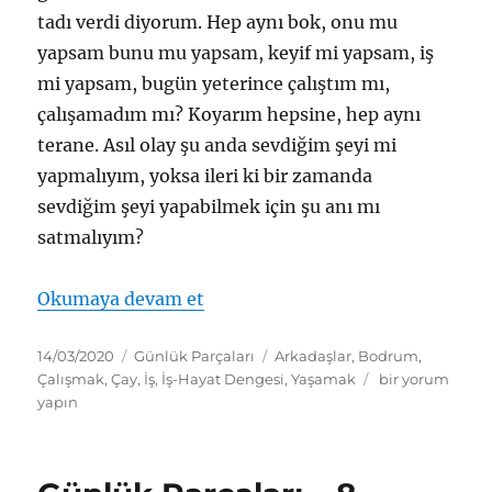
tadı verdi diyorum. Hep aynı bok, onu mu
yapsam bunu mu yapsam, keyif mi yapsam, iş
mi yapsam, bugün yeterince çalıştım mı,
çalışamadım mı? Koyarım hepsine, hep aynı
terane. Asıl olay şu anda sevdiğim şeyi mi
yapmalıyım, yoksa ileri ki bir zamanda
sevdiğim şeyi yapabilmek için şu anı mı
satmalıyım?
“Günlük Parçaları – 9”
Okumaya devam et
Yayın
Kategoriler
Etiketler
14/03/2020
Günlük Parçaları
Arkadaşlar
,
Bodrum
,
tarihi
Günlük
Çalışmak
,
Çay
,
İş
,
İş-Hayat Dengesi
,
Yaşamak
bir yorum
Parçaları
yapın
–
9
için