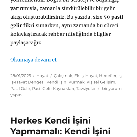
yatırımıyla, zamanla sürdürülebilir bir gelir
akışı oluşturabilirsiniz. Bu yazıda, size
59 pasif
gelir fikri
sunarken, aynı zamanda bu süreci
kolaylaştıracak rehber niteliğinde bilgiler
paylaşacağız.
“59 Pasif Gelir Fikri: Finansal Ö
Okumaya devam et
Yayın
Kategoriler
Etiketler
28/01/2025
Hayat
Çalışmak
,
Ek İş
,
Hayat
,
Hedefler
,
İş
,
tarihi
İş-Hayat Dengesi
,
Kendi İşini Kurmak
,
Kişisel Gelişim
,
59
Pasif Gelir
,
Pasif Gelir Kaynakları
,
Tavsiyeler
bir yorum
Pasif
yapın
Gelir
Fikri:
Finansal
Herkes Kendi İşini
Özgürlüğe
Giden
Yapmamalı: Kendi İşini
En