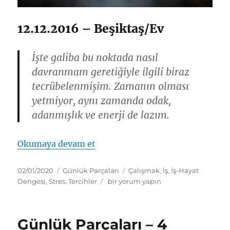
12.12.2016 – Beşiktaş/Ev
İşte galiba bu noktada nasıl
davranmam geretiğiyle ilgili biraz
tecrübelenmişim. Zamanın olması
yetmiyor, aynı zamanda odak,
adanmışlık ve enerji de lazım.
“Günlük Parçaları – 6”
Okumaya devam et
Yayın
Kategoriler
Etiketler
02/01/2020
Günlük Parçaları
Çalışmak
,
İş
,
İş-Hayat
tarihi
Günlük
Dengesi
,
Stres
,
Tercihler
bir yorum yapın
Parçaları
–
6
Günlük Parçaları – 4
için