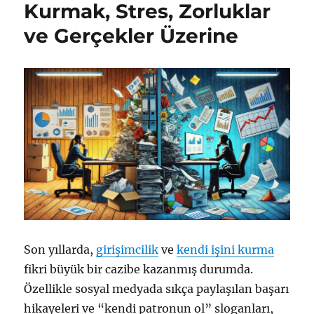
Kurmak, Stres, Zorluklar
İyi
Yollar
ve Gerçekler Üzerine
için
Son yıllarda,
girişimcilik
ve
kendi işini kurma
fikri büyük bir cazibe kazanmış durumda.
Özellikle sosyal medyada sıkça paylaşılan başarı
hikayeleri ve “kendi patronun ol” sloganları,