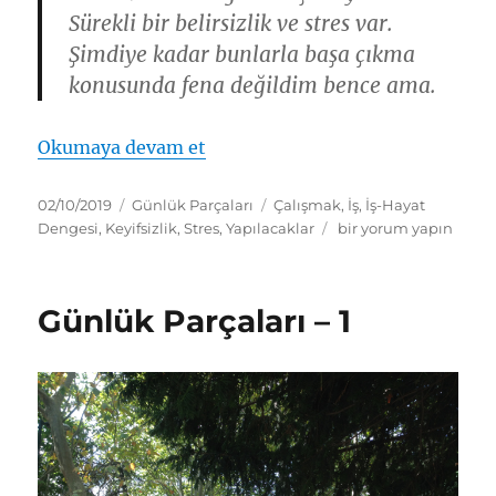
Sürekli bir belirsizlik ve stres var.
Şimdiye kadar bunlarla başa çıkma
konusunda fena değildim bence ama.
“Günlük Parçaları – 4”
Okumaya devam et
Yayın
Kategoriler
Etiketler
02/10/2019
Günlük Parçaları
Çalışmak
,
İş
,
İş-Hayat
tarihi
Günlük
Dengesi
,
Keyifsizlik
,
Stres
,
Yapılacaklar
bir yorum yapın
Parçaları
–
4
Günlük Parçaları – 1
için