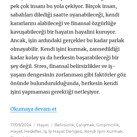
pek çok insanı bu yola çekiyor. Birçok insan,
sabahları dilediği saatte uyanabileceği, kendi
kararlarını alabileceği ve finansal özgürlüğe
kavuşabileceği bir hayatın hayalini kuruyor.
Ancak, işin ardındaki gerçekler bu kadar parlak
olmayabilir. Kendi işini kurmak, zannedildiği
kadar kolay ya da herkesin başarabileceği bir
şey değil. Stres, finansal belirsizlikler ve iş-
yaşam dengesinin zorlanması gibi faktörler göz
önünde bulundurulduğunda, herkesin kendi
işini yapmaması gerektiği netleşiyor.
“Herkes Kendi İşini Yapmamalı: K
Okumaya devam et
Yayın
Kategoriler
Etiketler
17/09/2024
Hayat
Belirsizlik
,
Çalışmak
,
Girişimcilik
,
tarihi
Hayat
,
Hedefler
,
İş
,
İş-Hayat Dengesi
,
Kendi İşini Kurmak
,