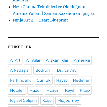
Anahtarı
Hızlı Okuma Teknikleri ve Okuduğunu
Anlama Yolları | Zaman Kazandıran İpuçları
Ninja Art 4 – Heart Blueprint
ETIKETLER
AI Art
Alıntılar
Alışkanlıklar
Amerika
Arkadaşlar
Bodrum
Digital Art
Farkındalık
Günlük
Hayat
Hedefler
Hobiler
Huzur
Hüzün
Keyif
Kitap
Kişisel Gelişim
Koşu
Midjourney