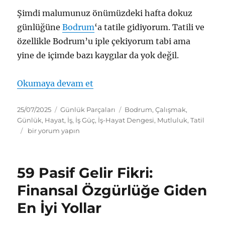
Şimdi malumunuz önümüzdeki hafta dokuz
günlüğüne
Bodrum
‘a tatile gidiyorum. Tatili ve
özellikle Bodrum’u iple çekiyorum tabi ama
yine de içimde bazı kaygılar da yok değil.
“Günlük Parçaları – 29 – Tatil/İ
Okumaya devam et
Yayın
Kategoriler
Etiketler
25/07/2025
Günlük Parçaları
Bodrum
,
Çalışmak
,
tarihi
Günlük
,
Hayat
,
İş
,
İş Güç
,
İş-Hayat Dengesi
,
Mutluluk
,
Tatil
Günlük
bir yorum yapın
Parçaları
–
29
59 Pasif Gelir Fikri:
–
Tatil/
Finansal Özgürlüğe Giden
İş
En İyi Yollar
Paradoksu
için