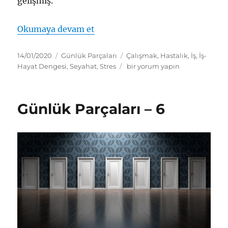
gelişmiş.
“Günlük Parçaları – 7”
Okumaya devam et
Yayın
Kategoriler
Etiketler
14/01/2020
Günlük Parçaları
Çalışmak
,
Hastalık
,
İş
,
İş-
tarihi
Günlük
Hayat Dengesi
,
Seyahat
,
Stres
bir yorum yapın
Parçaları
–
7
Günlük Parçaları – 6
için