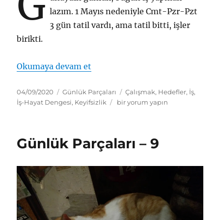
G
lazım. 1 Mayıs nedeniyle Cmt-Pzr-Pzt
3 gün tatil vardı, ama tatil bitti, işler
birikti.
“Günlük Parçaları – 11”
Okumaya devam et
Yayın
Kategoriler
Etiketler
04/09/2020
Günlük Parçaları
Çalışmak
,
Hedefler
,
İş
,
tarihi
Günlük
İş-Hayat Dengesi
,
Keyifsizlik
bir yorum yapın
Parçaları
–
11
Günlük Parçaları – 9
için