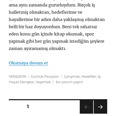
ama aynı zamanda gururluydum. Birçok iş
halletmiş olmaktan, hedeflerime ve
hayallerime bir adım daha yaklaşmış olmaktan
belli bir haz duyuyordum. Beni tek rahatsız
eden konu gün içinde kitap okumak, spor
yapmak gibi her gün yapmak istediğim şeylere
zaman ayıramamış olmaktı.
“Günlük Parçaları – 1”
Okumaya devam et
Yayın
Kategoriler
Etiketler
19/06/2019
Günlük Parçaları
Çalışmak
,
Hedefler
,
İş-
tarihi
Günlük
Hayat Dengesi
,
Yaşamak
bir yorum yapın
Parçaları
–
1
için
Yazı
SAYFA
1