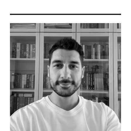
SON
sayfalaması
RAKI
SAYF
A