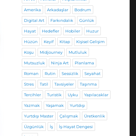
Amerika
Arkadaşlar
Bodrum
Digital Art
Farkındalık
Günlük
Hayat
Hedefler
Hobiler
Huzur
Hüzün
Keyif
Kitap
Kişisel Gelişim
Koşu
Midjourney
Mutluluk
Mutsuzluk
Ninja Art
Planlama
Roman
Rutin
Sessizlik
Seyahat
Stres
Tatil
Tavsiyeler
Taşınma
Tercihler
Turistik
Uyku
Yapılacaklar
Yazmak
Yaşamak
Yurtdışı
Yurtdışı Master
Çalışmak
Üretkenlik
Üzgünlük
İş
İş-Hayat Dengesi