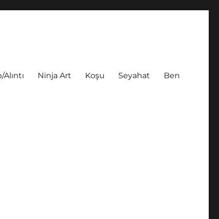
/Alıntı
Ninja Art
Koşu
Seyahat
Ben