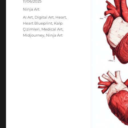
Yayın
11/06/2025
tarihi
Kategoriler
Ninja Art
Etiketler
AI Art
,
Digital Art
,
Heart
,
Heart Blueprint
,
Kalp
Çizimleri
,
Medical Art
,
Midjourney
,
Ninja Art