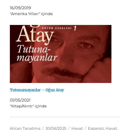
16/09/2019
"Amerika Yılları" içinde
Tutunamayanlar – Oğuz Atay
01/05/2021
"Kitap/Alıntı" içinde
Yazar
Yayın
Kategoriler
Etiketler
Alican Tanatmış
30/06/2025
Hayat
Egzersiz
,
Hayat
,