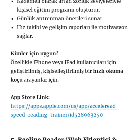
Kademeli olarak artan zorluk seviyeleriyle
kişisel eğitim programı oluşturur.
Günlük antrenman önerileri sunar.
Hız takibi ve gelişim raporları ile motivasyon
sağlar.
Kimler için uygun?
Özellikle iPhone veya iPad kullanıcıları için
geliştirilmiş, kişiselleştirilmiş bir
hızlı okuma
koçu
arayanlar için.
App Store Link:
https://apps.apple.com/us/app/acceleread-
speed-reading-trainer/id528963250
5. Beeline Reader (Web Eklentisi &