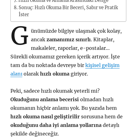
Hızlı Okuma ve Anlama Arasındaki Denge
Sonuç: Hızlı Okuma Bir Beceri, Sabır ve Pratik
İster
G
ünümüzde bilgiye ulaşmak çok kolay,
ancak
zamanımız sınırlı
. Kitaplar,
makaleler, raporlar, e-postalar…
Sürekli okumamız gereken içerik artıyor. İşte
tam da bu noktada devreye bir
kişisel gelişim
alanı
olarak
hızlı okuma
giriyor.
Peki, sadece hızlı okumak yeterli mi?
Okuduğunu anlama becerisi
olmadan hızlı
okumanın hiçbir anlamı yok. Bu yazıda hem
hızlı okuma nasıl geliştirilir
sorusuna hem de
okuduğunu daha iyi anlama yollarına
detaylı
şekilde değineceğiz.