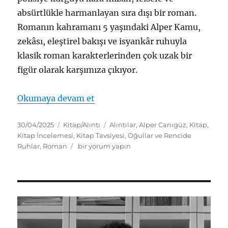
absürtlükle harmanlayan sıra dışı bir roman.
Romanın kahramanı 5 yaşındaki Alper Kamu,
zekâsı, eleştirel bakışı ve isyankâr ruhuyla
klasik roman karakterlerinden çok uzak bir
figür olarak karşımıza çıkıyor.
“Oğullar ve Rencide Ruhlar – Al
Okumaya devam et
Yayın
Kategoriler
Etiketler
30/04/2025
Kitap/Alıntı
Alıntılar
,
Alper Canıgüz
,
Kitap
,
tarihi
Kitap İncelemesi
,
Kitap Tavsiyesi
,
Oğullar ve Rencide
Oğullar
Ruhlar
,
Roman
bir yorum yapın
ve
Rencide
Ruhlar
–
Alper
Canıgüz
için