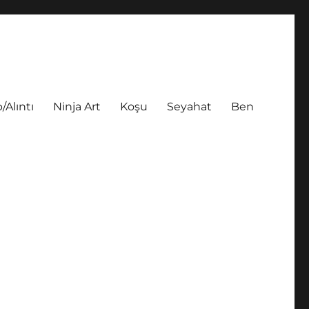
/Alıntı
Ninja Art
Koşu
Seyahat
Ben