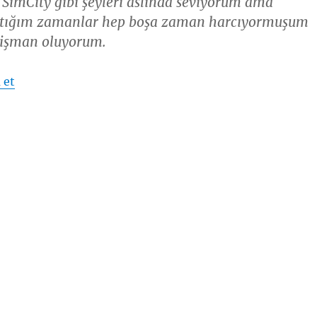
 SimCity gibi şeyleri aslında seviyorum ama
ştığım zamanlar hep boşa zaman harcıyormuşum
pişman oluyorum.
“Günlük Parçaları – 16”
 et