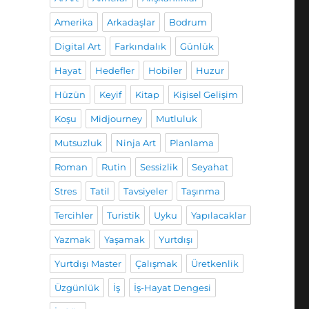
Amerika
Arkadaşlar
Bodrum
Digital Art
Farkındalık
Günlük
Hayat
Hedefler
Hobiler
Huzur
Hüzün
Keyif
Kitap
Kişisel Gelişim
Koşu
Midjourney
Mutluluk
Mutsuzluk
Ninja Art
Planlama
Roman
Rutin
Sessizlik
Seyahat
Stres
Tatil
Tavsiyeler
Taşınma
Tercihler
Turistik
Uyku
Yapılacaklar
Yazmak
Yaşamak
Yurtdışı
Yurtdışı Master
Çalışmak
Üretkenlik
Üzgünlük
İş
İş-Hayat Dengesi