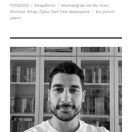
Yayın
Kategoriler
Etiketler
17/05/2021
Kitap/Alıntı
Alemdağ'da Var Bir Yılan
,
tarihi
Alemdağ’da
Alıntılar
,
Kitap
,
Öykü
,
Sait Faik Abasıyanık
bir yorum
Var
yapın
Bir
Yılan
–
Sait
Faik
Abasıyanık
için