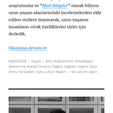
araştırmalar ve
“
Mavi Bölgeler
”
olarak bilinen
uzun yaşam alanlarındaki incelemelerden elde
edilen verilere dayanarak, uzun yaşayan
insanların ortak özelliklerini sizler için
derledik.
“Uzun Yaşayan İnsanların Ortak Ö
Okumaya devam et
Yayın
Kategoriler
Etiketler
06/03/2025
Hayat
Aile
,
Alışkanlıklar
,
Arkadaşlar
,
tarihi
Beslenme
,
Kişisel Gelişim
,
Sağlık
,
Sağlıklı Yaşam
,
Spor
,
Uzun
Stres
,
Tavsiyeler
,
Uyku
,
Uzun Yaşam
bir yorum yapın
Yaşayan
İnsanların
Ortak
Özellikleri:
Bilimsel
Gerçekler
ve