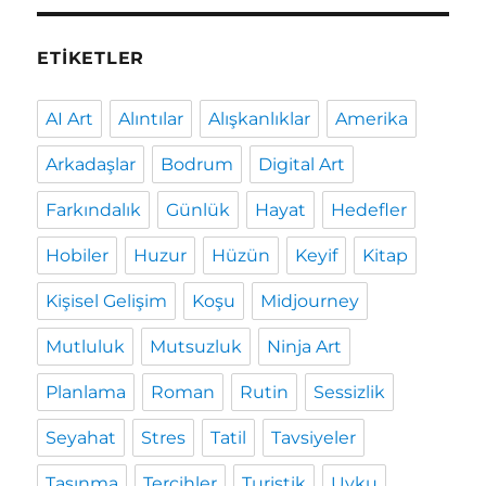
ETIKETLER
AI Art
Alıntılar
Alışkanlıklar
Amerika
Arkadaşlar
Bodrum
Digital Art
Farkındalık
Günlük
Hayat
Hedefler
Hobiler
Huzur
Hüzün
Keyif
Kitap
Kişisel Gelişim
Koşu
Midjourney
Mutluluk
Mutsuzluk
Ninja Art
Planlama
Roman
Rutin
Sessizlik
Seyahat
Stres
Tatil
Tavsiyeler
Taşınma
Tercihler
Turistik
Uyku