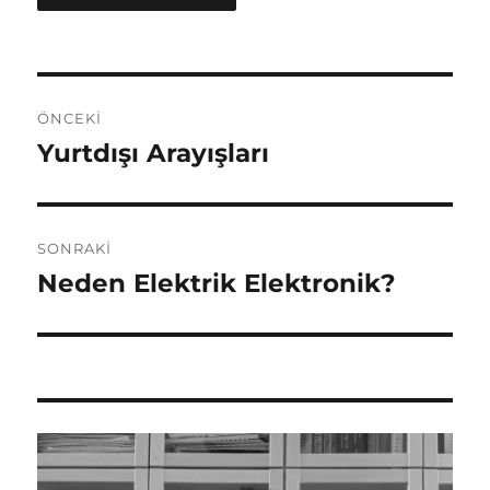
Yazı
ÖNCEKI
gezinmesi
Yurtdışı Arayışları
Önceki
yazı:
SONRAKI
Neden Elektrik Elektronik?
Sonraki
yazı: