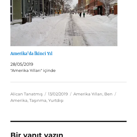
Amerika’da İkinci Yıl
28/05/2019
"Amerika Yılları" içinde
Yazar
Yayın
Kategoriler
Etiketler
Alican Tanatmış
13/02/2019
Amerika Yılları
,
Ben
tarihi
Amerika
,
Taşınma
,
Yurtdışı
Bir yanıt yazın