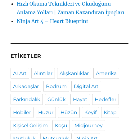
Hızlı Okuma Teknikleri ve Okuduğunu
Anlama Yolları | Zaman Kazandıran İpuçları
Ninja Art 4 – Heart Blueprint
ETIKETLER
AI Art
Alıntılar
Alışkanlıklar
Amerika
Arkadaşlar
Bodrum
Digital Art
Farkındalık
Günlük
Hayat
Hedefler
Hobiler
Huzur
Hüzün
Keyif
Kitap
Kişisel Gelişim
Koşu
Midjourney
Mutluluk
Mutsuzluk
Ninja Art