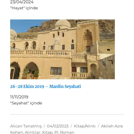
23/04/2024
"Hayat" içinde
26-28 Ekim 2019 – Mardin Seyahati
11/11/2019
"Seyahat" içinde
Yazar
Yayın
Kategoriler
Etiketler
Alican Tanatmış
04/02/2023
Kitap/Alıntı
Akilah Azra
tarihi
Kohen
,
Alıntılar
,
Kitap
,
Pi
,
Roman