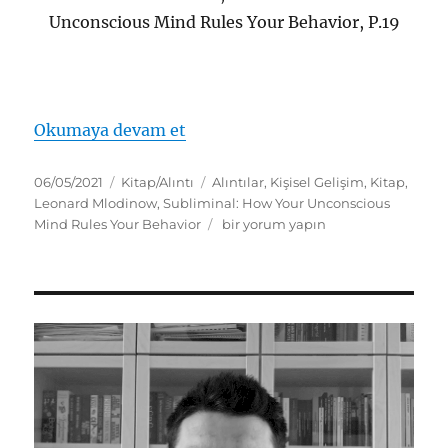
Unconscious Mind Rules Your Behavior, P.19
“Subliminal: How Your Unconsci
Okumaya devam et
Yayın
Kategoriler
Etiketler
06/05/2021
Kitap/Alıntı
Alıntılar
,
Kişisel Gelişim
,
Kitap
,
tarihi
Leonard Mlodinow
,
Subliminal: How Your Unconscious
Subliminal:
Mind Rules Your Behavior
bir yorum yapın
How
Your
Unconscious
Mind
Rules
Your
Behavior
–
Leonard
Mlodinow