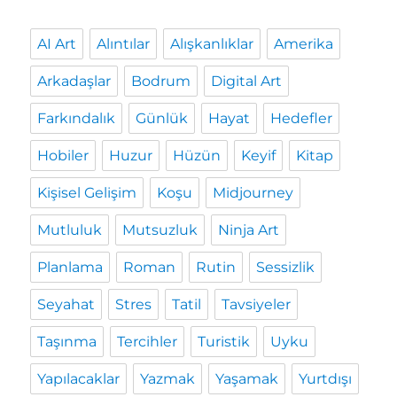
AI Art
Alıntılar
Alışkanlıklar
Amerika
Arkadaşlar
Bodrum
Digital Art
Farkındalık
Günlük
Hayat
Hedefler
Hobiler
Huzur
Hüzün
Keyif
Kitap
Kişisel Gelişim
Koşu
Midjourney
Mutluluk
Mutsuzluk
Ninja Art
Planlama
Roman
Rutin
Sessizlik
Seyahat
Stres
Tatil
Tavsiyeler
Taşınma
Tercihler
Turistik
Uyku
Yapılacaklar
Yazmak
Yaşamak
Yurtdışı