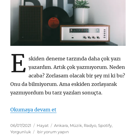
E
skiden deneme tarzında daha çok yazı
yazardım. Artık çok yazmıyorum. Neden
acaba? Zorlasam olacak bir şey mi ki bu?
Onu da bilmiyorum. Ama eskiden zorlayarak
yazmıyordum bu tarz yazıları sonuçta.
“Radyo vs Spotify Üzerine”
Okumaya devam et
Yayın
Kategoriler
Etiketler
06/07/2021
Hayat
Ankara
,
Müzik
,
Radyo
,
Spotify
,
tarihi
Radyo
Yorgunluk
bir yorum yapın