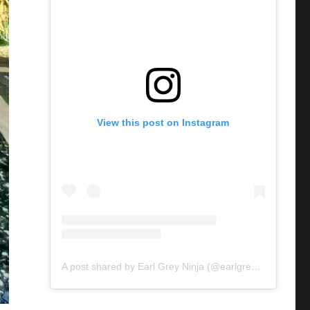
View this post on Instagram
A post shared by Earl Grey Ninja (@earlgreyninja)