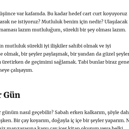
düşünce var kafamda. Bu kadar hedef cart curt koyuyoruz
arak ne istiyoruz? Mutluluk benim için nedir? Ulaşılacak
lmaması lazım mutluluğum, sürekli bir şey olması lazım.
 mutluluk sürekli iyi ilişkiler sahibi olmak ve iyi
kte olmak, bir şeyler paylaşmak, bir yandan da güzel şeyle
 üretirken de geçimimi sağlamak. Tabi bunlar biraz gene
meye çalışayım.
r Gün
 günüm nasıl geçebilir? Sabah erken kalkarım, şöyle da
en. Bir çay koyarım, doğayla iç içe bir şeyler yaparım. 
niz manzarasına karşı çay içer kitap okurum veya belki