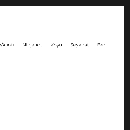
/Alıntı
Ninja Art
Koşu
Seyahat
Ben