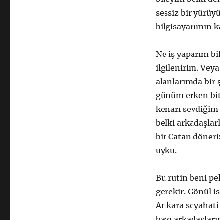
sessiz bir yürüy
bilgisayarımın ka
Ne iş yaparım bi
ilgilenirim. Vey
alanlarımda bir 
günüm erken bit
kenarı sevdiğim 
belki arkadaşlar
bir Catan döneri
uyku.
Bu rutin beni pe
gerekir. Gönül is
Ankara seyahati v
bazı arkadaşlarım