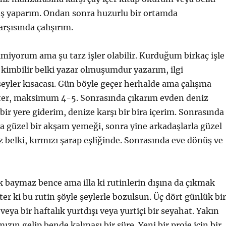
üş yaparım. Ondan sonra huzurlu bir ortamda
rşısında çalışırım.
lmiyorum ama şu tarz işler olabilir. Kurduğum birkaç işle
a kimbilir belki yazar olmuşumdur yazarım, ilgi
şeyler kısacası. Gün böyle geçer herhalde ama çalışma
er, maksimum 4-5. Sonrasında çıkarım evden deniz
bir yere giderim, denize karşı bir bira içerim. Sonrasında
la güzel bir akşam yemeği, sonra yine arkadaşlarla güzel
z belki, kırmızı şarap eşliğinde. Sonrasında eve dönüş ve
k baymaz bence ama illa ki rutinlerin dışına da çıkmak
ter ki bu rutin şöyle şeylerle bozulsun. Üç dört günlük bir
eya bir haftalık yurtdışı veya yurtiçi bir seyahat. Yakın
ızın gelip bende kalması bir süre. Yeni bir proje için bir