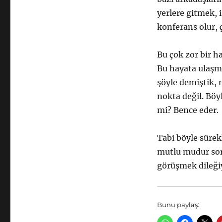
yerlere gitmek, i
konferans olur, ç
Bu çok zor bir ha
Bu hayata ulaşma
şöyle demiştik, m
nokta değil. Böy
mi? Bence eder.
Tabi böyle süre
mutlu mudur sor
görüşmek dileğiy
Bunu paylaş: