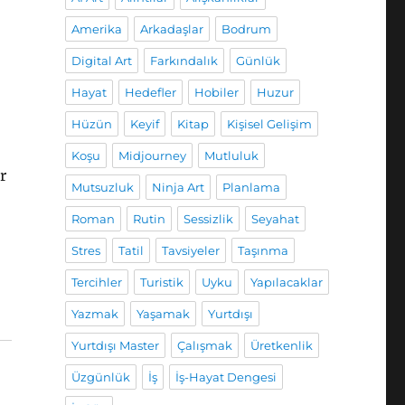
Amerika
Arkadaşlar
Bodrum
Digital Art
Farkındalık
Günlük
Hayat
Hedefler
Hobiler
Huzur
Hüzün
Keyif
Kitap
Kişisel Gelişim
Koşu
Midjourney
Mutluluk
r
Mutsuzluk
Ninja Art
Planlama
Roman
Rutin
Sessizlik
Seyahat
Stres
Tatil
Tavsiyeler
Taşınma
Tercihler
Turistik
Uyku
Yapılacaklar
Yazmak
Yaşamak
Yurtdışı
Yurtdışı Master
Çalışmak
Üretkenlik
Üzgünlük
İş
İş-Hayat Dengesi