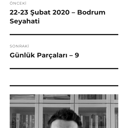
ÖNCEKI
gezinmesi
22-23 Şubat 2020 – Bodrum
Önceki
yazı:
Seyahati
SONRAKI
Günlük Parçaları – 9
Sonraki
yazı: