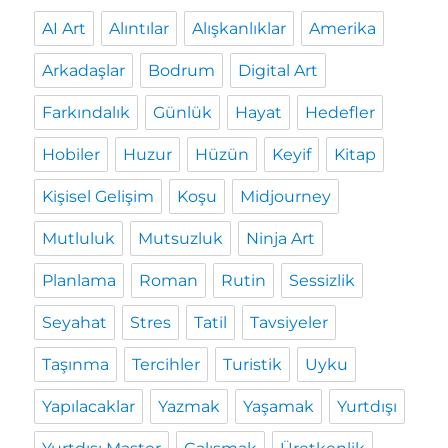
AI Art
Alıntılar
Alışkanlıklar
Amerika
Arkadaşlar
Bodrum
Digital Art
Farkındalık
Günlük
Hayat
Hedefler
Hobiler
Huzur
Hüzün
Keyif
Kitap
Kişisel Gelişim
Koşu
Midjourney
Mutluluk
Mutsuzluk
Ninja Art
Planlama
Roman
Rutin
Sessizlik
Seyahat
Stres
Tatil
Tavsiyeler
Taşınma
Tercihler
Turistik
Uyku
Yapılacaklar
Yazmak
Yaşamak
Yurtdışı