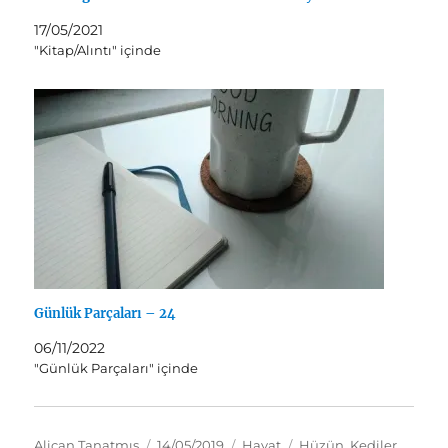
17/05/2021
"Kitap/Alıntı" içinde
Günlük Parçaları – 24
06/11/2022
"Günlük Parçaları" içinde
Yazar
Yayın
Kategoriler
Etiketler
Alican Tanatmış
14/05/2019
Hayat
Hüzün
,
Kediler
,